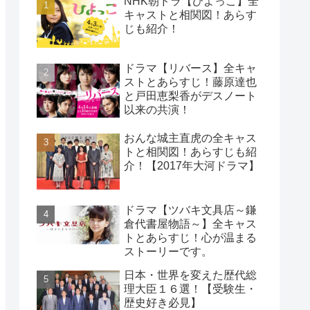
NHK朝ドラ【ひよっこ】全
キャストと相関図！あらす
じも紹介！
ドラマ【リバース】全キャ
ストとあらすじ！藤原達也
と戸田恵梨香がデスノート
以来の共演！
おんな城主直虎の全キャス
トと相関図！あらすじも紹
介！【2017年大河ドラマ】
ドラマ【ツバキ文具店～鎌
倉代書屋物語～】全キャス
トとあらすじ！心が温まる
ストーリーです。
日本・世界を変えた歴代総
理大臣１６選！【受験生・
歴史好き必見】