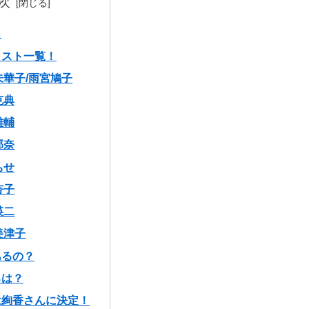
次
じ
ャスト一覧！
未華子/雨宮鳩子
克典
雄輔
那奈
ちせ
杏子
瑛二
美津子
あるの？
ろは？
は絢香さんに決定！