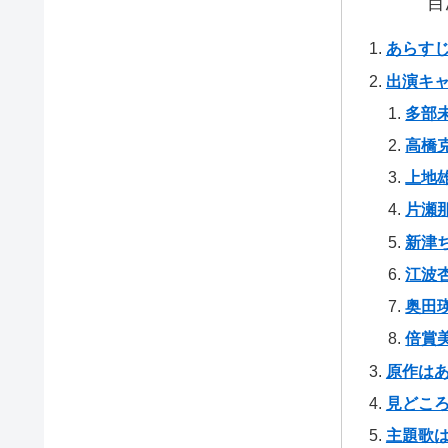
目
あらす
出演キ
多部
高橋
上地
片瀬
新津
江波
奥田
倍賞
原作は
見どこ
主題歌