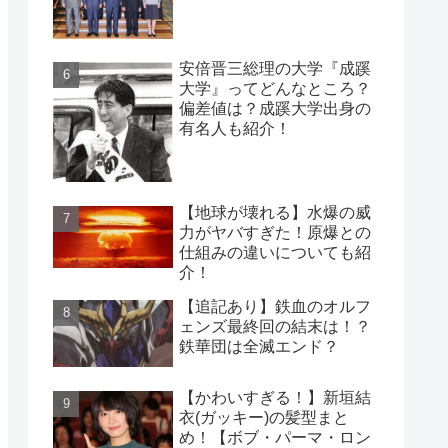
安倍晋三総理の大学『成蹊
大学』ってどんなところ？
偏差値は？成蹊大学出身の
有名人も紹介！
【地球が壊れる】水爆の威
力がヤバすぎた！原爆との
仕組みの違いについても紹
介！
【追記あり】鉄血のオルフ
ェンズ最終回の結末は！？
鉄華団は全滅エンド？
【かわいすぎる！】新垣結
衣(ガッキー)の髪型まと
め！【ボブ・パーマ・ロン