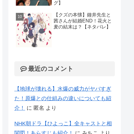
グ】
【クズの本懐】鐘井先生と
茜さんが結婚END！花火と
麦の結末は？【ネタバレ】
最近のコメント
【地球が壊れる】水爆の威力がヤバすぎ
た！原爆との仕組みの違いについても紹
介！
に
匿名
より
NHK朝ドラ【ひよっこ】全キャストと相
関図！あらすじも紹介！
に
みちこ
より