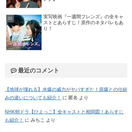
実写映画『一週間フレンズ』の全キャ
ストとあらすじ！原作のネタバレもあ
り！
最近のコメント
【地球が壊れる】水爆の威力がヤバすぎた！原爆との仕組
みの違いについても紹介！
に
匿名
より
NHK朝ドラ【ひよっこ】全キャストと相関図！あらすじ
も紹介！
に
みちこ
より