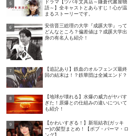
ドラマ【ツバキ文具店～鎌倉代書屋物
語～】全キャストとあらすじ！心が温
まるストーリーです。
安倍晋三総理の大学『成蹊大学』って
どんなところ？偏差値は？成蹊大学出
身の有名人も紹介！
【追記あり】鉄血のオルフェンズ最終
回の結末は！？鉄華団は全滅エンド？
【地球が壊れる】水爆の威力がヤバす
ぎた！原爆との仕組みの違いについて
も紹介！
【かわいすぎる！】新垣結衣(ガッキ
ー)の髪型まとめ！【ボブ・パーマ・ロ
ング】