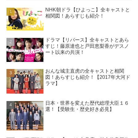
NHK朝ドラ【ひよっこ】全キャストと
相関図！あらすじも紹介！
ドラマ【リバース】全キャストとあら
すじ！藤原達也と戸田恵梨香がデスノ
ート以来の共演！
おんな城主直虎の全キャストと相関
図！あらすじも紹介！【2017年大河ド
ラマ】
日本・世界を変えた歴代総理大臣１６
選！【受験生・歴史好き必見】