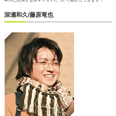
深瀬和久/藤原竜也