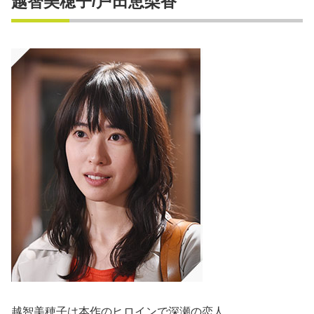
越智美穂子/戸田恵梨香
越智美穂子は本作のヒロインで深瀬の恋人。