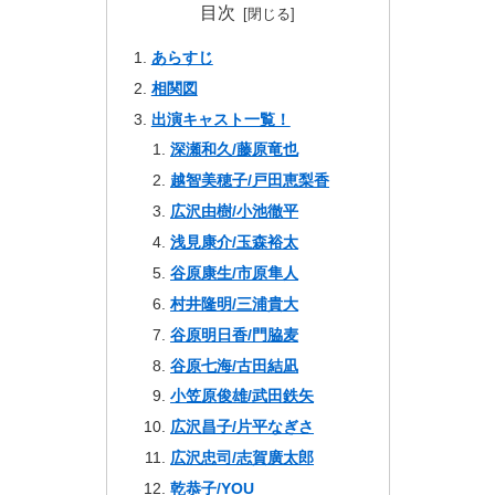
目次
あらすじ
相関図
出演キャスト一覧！
深瀬和久/藤原竜也
越智美穂子/戸田恵梨香
広沢由樹/小池徹平
浅見康介/玉森裕太
谷原康生/市原隼人
村井隆明/三浦貴大
谷原明日香/門脇麦
谷原七海/古田結凪
小笠原俊雄/武田鉄矢
広沢昌子/片平なぎさ
広沢忠司/志賀廣太郎
乾恭子/YOU