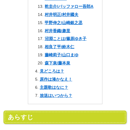
乾圭介/バッファロー吾郎A
村井明正/村井國夫
甲野伸之/山崎銀之丞
村井香織/趣里
沼淵ことは/篠原ゆき子
相良了平/鈴木仁
藤崎莉子/山口まゆ
森下泉/藤本泉
見どころは？
原作は湊かなえ！
主題歌はなに？
放送はいつから？
あらすじ