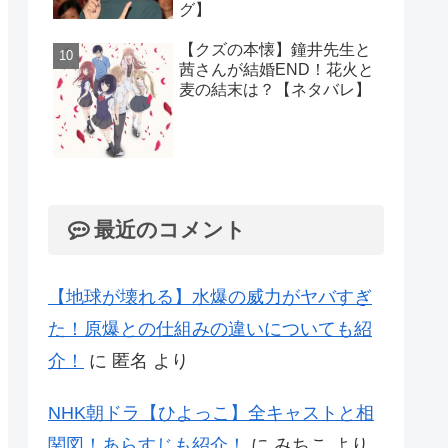
グ】
【クズの本懐】鐘井先生と
茜さんが結婚END！花火と
麦の結末は？【ネタバレ】
最近のコメント
【地球が壊れる】水爆の威力がヤバすぎ
た！原爆との仕組みの違いについても紹
介！
に
匿名
より
NHK朝ドラ【ひよっこ】全キャストと相
関図！あらすじも紹介！
に
みちこ
より