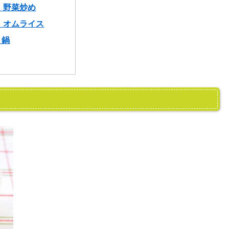
 野菜炒め
 オムライス
 鍋