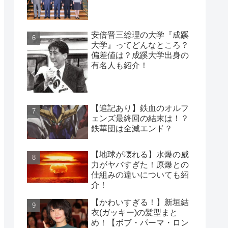
安倍晋三総理の大学『成蹊
大学』ってどんなところ？
偏差値は？成蹊大学出身の
有名人も紹介！
【追記あり】鉄血のオルフ
ェンズ最終回の結末は！？
鉄華団は全滅エンド？
【地球が壊れる】水爆の威
力がヤバすぎた！原爆との
仕組みの違いについても紹
介！
【かわいすぎる！】新垣結
衣(ガッキー)の髪型まと
め！【ボブ・パーマ・ロン