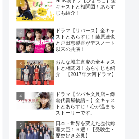
NHK朝ドラ【ひよっこ】全
キャストと相関図！あらす
じも紹介！
ドラマ【リバース】全キャ
ストとあらすじ！藤原達也
と戸田恵梨香がデスノート
以来の共演！
おんな城主直虎の全キャス
トと相関図！あらすじも紹
介！【2017年大河ドラマ】
ドラマ【ツバキ文具店～鎌
倉代書屋物語～】全キャス
トとあらすじ！心が温まる
ストーリーです。
日本・世界を変えた歴代総
理大臣１６選！【受験生・
歴史好き必見】