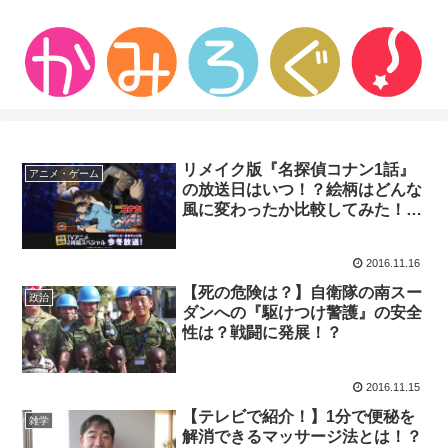
リメイク版『名探偵コナン1話』
アニメ・ゲーム
の放送日はいつ！？絵柄はどんな
風に変わったか比較してみた！
【画像あり】
2016.11.16
【死の危険は？】自衛隊の南スー
政治
ダンへの『駆けつけ警護』の安全
性は？戦闘に発展！？
2016.11.15
【テレビで紹介！】1分で便秘を
雑学
解消できるマッサージ法とは！？