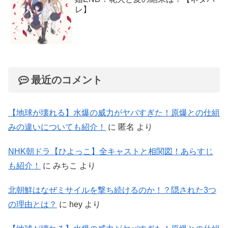
レ】
最近のコメント
【地球が壊れる】水爆の威力がヤバすぎた！原爆との仕組
みの違いについても紹介！
に
匿名
より
NHK朝ドラ【ひよっこ】全キャストと相関図！あらすじ
も紹介！
に
みちこ
より
北朝鮮はなぜミサイルを撃ち続けるのか！？隠された3つ
の理由とは？
に
hey
より