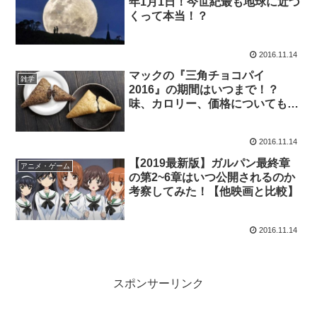
年1月1日！今世紀最も地球に近づ
くって本当！？
2016.11.14
マックの『三角チョコパイ
雑学
2016』の期間はいつまで！？
味、カロリー、価格についても詳
細に教えるよ！
2016.11.14
【2019最新版】ガルパン最終章
アニメ・ゲーム
の第2~6章はいつ公開されるのか
考察してみた！【他映画と比較】
2016.11.14
スポンサーリンク