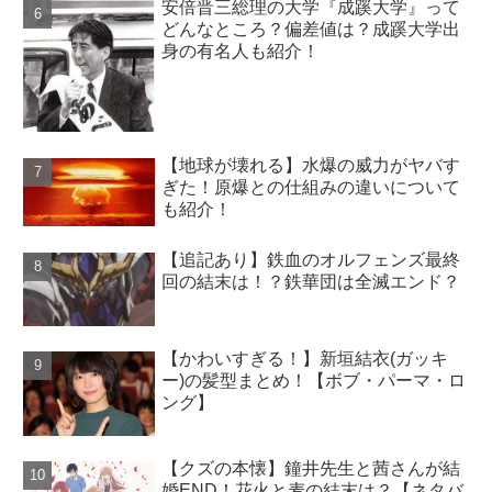
安倍晋三総理の大学『成蹊大学』って
どんなところ？偏差値は？成蹊大学出
身の有名人も紹介！
【地球が壊れる】水爆の威力がヤバす
ぎた！原爆との仕組みの違いについて
も紹介！
【追記あり】鉄血のオルフェンズ最終
回の結末は！？鉄華団は全滅エンド？
【かわいすぎる！】新垣結衣(ガッキ
ー)の髪型まとめ！【ボブ・パーマ・ロ
ング】
【クズの本懐】鐘井先生と茜さんが結
婚END！花火と麦の結末は？【ネタバ