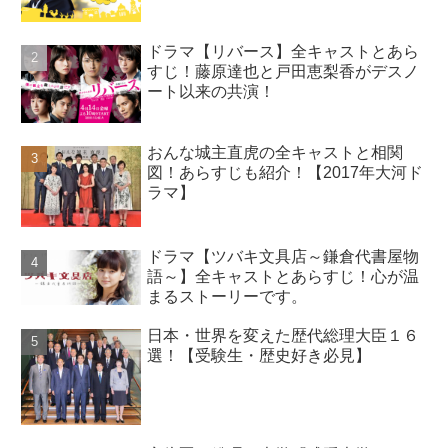
ドラマ【リバース】全キャストとあら
すじ！藤原達也と戸田恵梨香がデスノ
ート以来の共演！
おんな城主直虎の全キャストと相関
図！あらすじも紹介！【2017年大河ド
ラマ】
ドラマ【ツバキ文具店～鎌倉代書屋物
語～】全キャストとあらすじ！心が温
まるストーリーです。
日本・世界を変えた歴代総理大臣１６
選！【受験生・歴史好き必見】