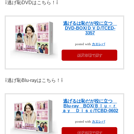
⇩逃げ恥DVDはこちら！⇩
逃げるは恥だが役に立つ
DVD-BOX/ＤＶＤ/TCED-
3357
posted with
カエレバ
楽天市場で探す
⇩逃げ恥Blu-rayはこちら！⇩
逃げるは恥だが役に立つ
Blu-ray BOX/Ｂｌｕ－ｒ
ａｙ Ｄｉｓｃ/TCBD-0602
posted with
カエレバ
楽天市場で探す