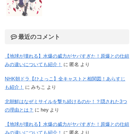
最近のコメント
【地球が壊れる】水爆の威力がヤバすぎた！原爆との仕組
みの違いについても紹介！
に
匿名
より
NHK朝ドラ【ひよっこ】全キャストと相関図！あらすじ
も紹介！
に
みちこ
より
北朝鮮はなぜミサイルを撃ち続けるのか！？隠された3つ
の理由とは？
に
hey
より
【地球が壊れる】水爆の威力がヤバすぎた！原爆との仕組
みの違いについても紹介！
に
匿名
より