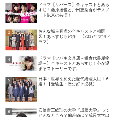
ドラマ【リバース】全キャストとあら
すじ！藤原達也と戸田恵梨香がデスノ
ート以来の共演！
おんな城主直虎の全キャストと相関
図！あらすじも紹介！【2017年大河ド
ラマ】
ドラマ【ツバキ文具店～鎌倉代書屋物
語～】全キャストとあらすじ！心が温
まるストーリーです。
日本・世界を変えた歴代総理大臣１６
選！【受験生・歴史好き必見】
安倍晋三総理の大学『成蹊大学』って
どんなところ？偏差値は？成蹊大学出