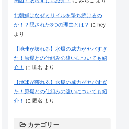
関図！あらすじも紹介！
に
みちこ
より
北朝鮮はなぜミサイルを撃ち続けるの
か！？隠された3つの理由とは？
に
hey
より
【地球が壊れる】水爆の威力がヤバすぎ
た！原爆との仕組みの違いについても紹
介！
に
匿名
より
【地球が壊れる】水爆の威力がヤバすぎ
た！原爆との仕組みの違いについても紹
介！
に
匿名
より
カテゴリー