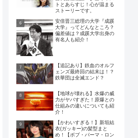
トとあらすじ！心が温まる
ストーリーです。
安倍晋三総理の大学『成蹊
大学』ってどんなところ？
偏差値は？成蹊大学出身の
有名人も紹介！
【追記あり】鉄血のオルフ
ェンズ最終回の結末は！？
鉄華団は全滅エンド？
【地球が壊れる】水爆の威
力がヤバすぎた！原爆との
仕組みの違いについても紹
介！
【かわいすぎる！】新垣結
衣(ガッキー)の髪型まと
め！【ボブ・パーマ・ロン