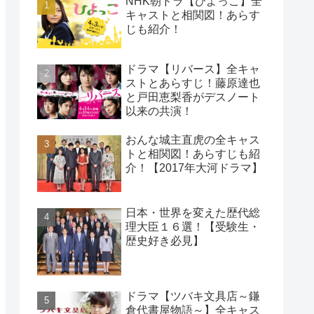
NHK朝ドラ【ひよっこ】全
キャストと相関図！あらす
じも紹介！
ドラマ【リバース】全キャ
ストとあらすじ！藤原達也
と戸田恵梨香がデスノート
以来の共演！
おんな城主直虎の全キャス
トと相関図！あらすじも紹
介！【2017年大河ドラマ】
日本・世界を変えた歴代総
理大臣１６選！【受験生・
歴史好き必見】
ドラマ【ツバキ文具店～鎌
倉代書屋物語～】全キャス