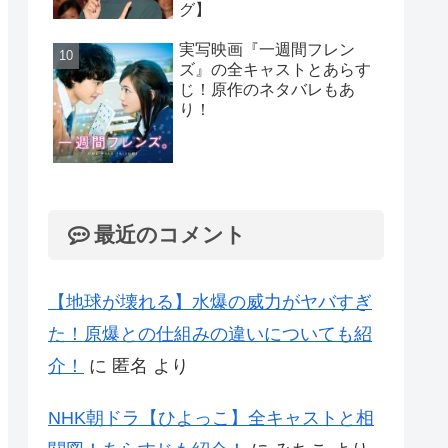
グ】
実写映画『一週間フレン
ズ』の全キャストとあらす
じ！原作のネタバレもあ
り！
最近のコメント
【地球が壊れる】水爆の威力がヤバすぎ
た！原爆との仕組みの違いについても紹
介！
に
匿名
より
NHK朝ドラ【ひよっこ】全キャストと相