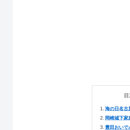
目
海の日名古
岡崎城下家
豊田おいで