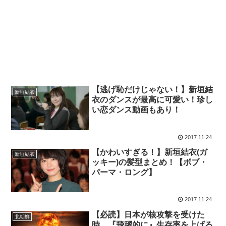
【逃げ恥だけじゃない！】新垣結
新垣結衣
衣のダンスが最高に可愛い！珍し
い恋ダンス動画もあり！
2017.11.24
【かわいすぎる！】新垣結衣(ガ
新垣結衣
ッキー)の髪型まとめ！【ボブ・
パーマ・ロング】
2017.11.24
【必読】日本が核攻撃を受けた
北朝鮮
時、『飛躍的に』生存率を上げる