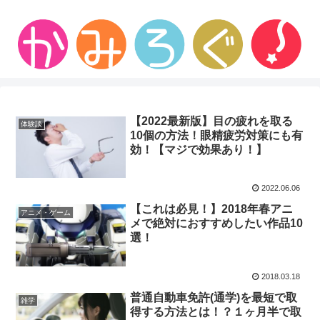
【2022最新版】目の疲れを取る
体験談
10個の方法！眼精疲労対策にも有
効！【マジで効果あり！】
2022.06.06
【これは必見！】2018年春アニ
アニメ・ゲーム
メで絶対におすすめしたい作品10
選！
2018.03.18
普通自動車免許(通学)を最短で取
雑学
得する方法とは！？１ヶ月半で取