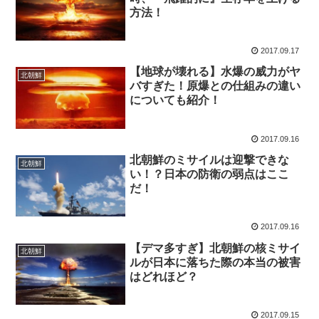
方法！
2017.09.17
【地球が壊れる】水爆の威力がヤ
北朝鮮
バすぎた！原爆との仕組みの違い
についても紹介！
2017.09.16
北朝鮮のミサイルは迎撃できな
北朝鮮
い！？日本の防衛の弱点はここ
だ！
2017.09.16
【デマ多すぎ】北朝鮮の核ミサイ
北朝鮮
ルが日本に落ちた際の本当の被害
はどれほど？
2017.09.15