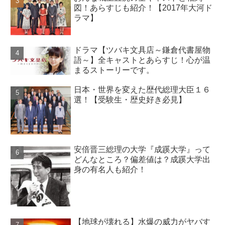
図！あらすじも紹介！【2017年大河ド
ラマ】
ドラマ【ツバキ文具店～鎌倉代書屋物
語～】全キャストとあらすじ！心が温
まるストーリーです。
日本・世界を変えた歴代総理大臣１６
選！【受験生・歴史好き必見】
安倍晋三総理の大学『成蹊大学』って
どんなところ？偏差値は？成蹊大学出
身の有名人も紹介！
【地球が壊れる】水爆の威力がヤバす